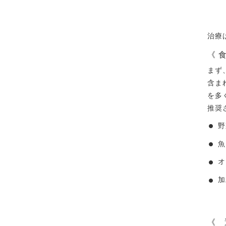
治療
《 
まず
含ま
を多
推奨
野
魚
オ
加
《 