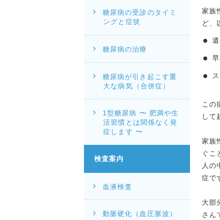
家族
糖尿病の受診のタイミ
ングと症状
ど、
遺
糖尿病の治療
早
ス
糖尿病が引き起こす重
大な病気（合併症）
この
1型糖尿病 〜 肥満や生
して
活習慣とは関係なく発
症します 〜
家族
ぐこ
検査案内
人の
症で
血液検査
大部
動脈硬化（血圧脈波）
さん