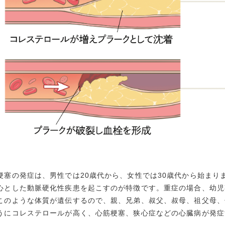
梗塞の発症は、男性では20歳代から、女性では30歳代から始まり
心とした動脈硬化性疾患を起こすのが特徴です。重症の場合、幼児
このような体質が遺伝するので、親、兄弟、叔父、叔母、祖父母、
うにコレステロールが高く、心筋梗塞、狭心症などの心臓病が発症