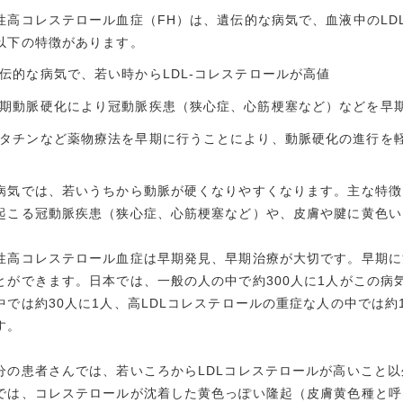
性高コレステロール血症（FH）は、遺伝的な病気で、血液中のLD
以下の特徴があります。
伝的な病気で、若い時からLDL-コレステロールが高値
期動脈硬化により冠動脈疾患（狭心症、心筋梗塞など）などを早
タチンなど薬物療法を早期に行うことにより、動脈硬化の進行を
病気では、若いうちから動脈が硬くなりやすくなります。主な特徴
起こる冠動脈疾患（狭心症、心筋梗塞など）や、皮膚や腱に黄色い
性高コレステロール血症は早期発見、早期治療が大切です。早期に
とができます。日本では、一般の人の中で約300人に1人がこの病
中では約30人に1人、高LDLコレステロールの重症な人の中では約
す。
分の患者さんでは、若いころからLDLコレステロールが高いこと
では、コレステロールが沈着した黄色っぽい隆起（皮膚黄色種と呼ば