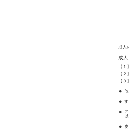
成人
成人
【１】
【２
【３
他
す
ア
以
皮