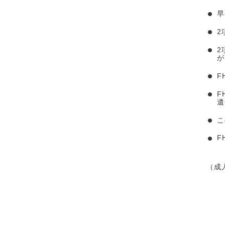
早
2
2
が
F
F
遺
こ
F
（成