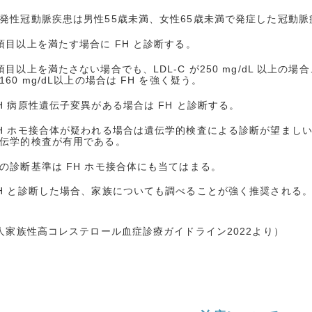
発性冠動脈疾患は男性55歳未満、女性65歳未満で発症した冠動
項目以上を満たす場合に FH と診断する。
項目以上を満たさない場合でも、LDL-C が250 mg/dL 以上の場合、
160 mg/dL以上の場合は FH を強く疑う。
H 病原性遺伝子変異がある場合は FH と診断する。
H ホモ接合体が疑われる場合は遺伝学的検査による診断が望ましい
伝学的検査が有用である。
の診断基準は FH ホモ接合体にも当てはまる。
H と診断した場合、家族についても調べることが強く推奨される
人家族性高コレステロール血症診療ガイドライン2022より）