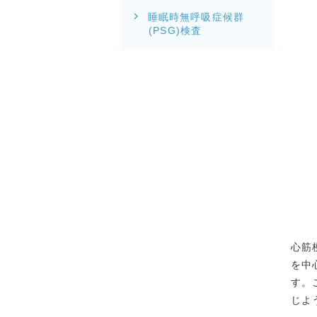
睡眠時無呼吸症候群
(PSG)検査
心筋
を中
す。
じよ