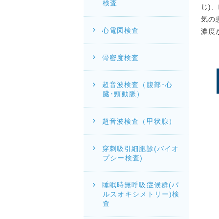
検査
じ)
気の
心電図検査
濃度
骨密度検査
超音波検査（腹部･心
臓･頸動脈）
超音波検査（甲状腺）
穿刺吸引細胞診(バイオ
プシー検査)
睡眠時無呼吸症候群(パ
ルスオキシメトリー)検
査