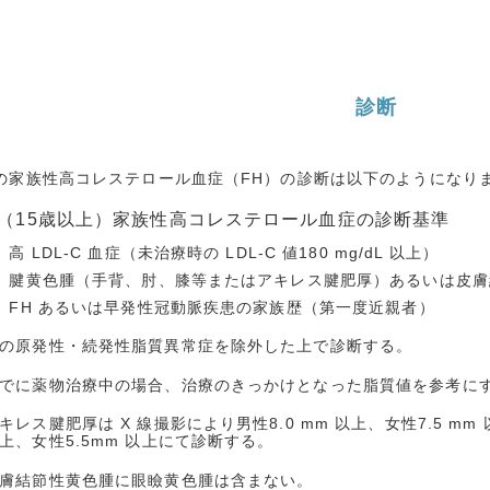
診断
の家族性高コレステロール血症（FH）の診断は以下のようになり
（15歳以上）家族性高コレステロール血症の診断基準
高 LDL-C 血症（未治療時の LDL-C 値180 mg/dL 以上）
】腱黄色腫（手背、肘、膝等またはアキレス腱肥厚）あるいは皮膚
】FH あるいは早発性冠動脈疾患の家族歴（第一度近親者）
の原発性・続発性脂質異常症を除外した上で診断する。
でに薬物治療中の場合、治療のきっかけとなった脂質値を参考に
キレス腱肥厚は X 線撮影により男性8.0 mm 以上、女性7.5 mm
上、女性5.5mm 以上にて診断する。
膚結節性黄色腫に眼瞼黄色腫は含まない。